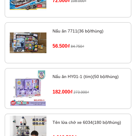
72.000₫
108.000₫
Nấu ăn 7711(36 bộ/thùng)
56.500₫
84.750₫
Nấu ăn HY01-1 (tím)(50 bộ/thùng)
182.000₫
273.000₫
Tên lửa chở xe 6034(180 bộ/thùng)