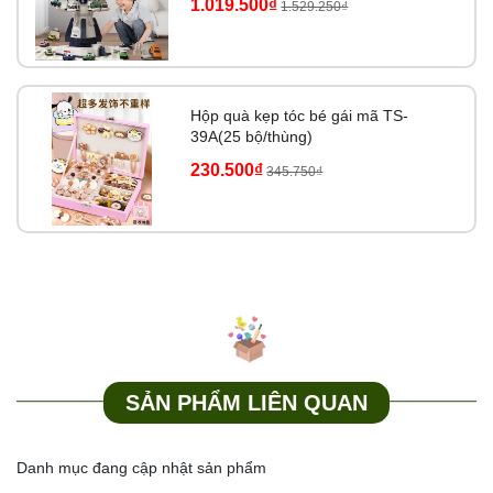
1.019.500₫
1.529.250₫
Hộp quà kẹp tóc bé gái mã TS-
39A(25 bộ/thùng)
230.500₫
345.750₫
SẢN PHẨM LIÊN QUAN
Danh mục đang cập nhật sản phẩm