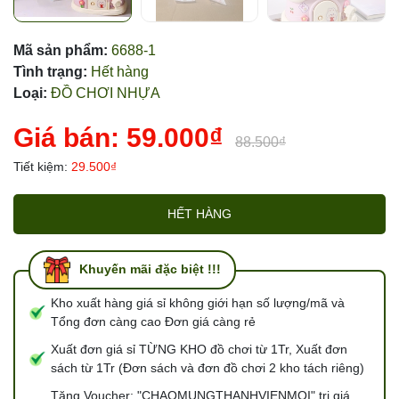
Mã sản phẩm:
6688-1
Tình trạng:
Hết hàng
Loại:
ĐỒ CHƠI NHỰA
Giá bán:
59.000₫
88.500₫
Tiết kiệm:
29.500₫
HẾT HÀNG
Khuyến mãi đặc biệt !!!
Kho xuất hàng giá sỉ không giới hạn số lượng/mã và
Tổng đơn càng cao Đơn giá càng rẻ
Xuất đơn giá sỉ TỪNG KHO đồ chơi từ 1Tr, Xuất đơn
sách từ 1Tr (Đơn sách và đơn đồ chơi 2 kho tách riêng)
Tặng Voucher: "CHAOMUNGTHANHVIENMOI" trị giá