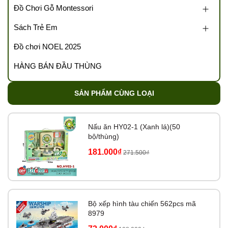
Đồ Chơi Gỗ Montessori
Sách Trẻ Em
Đồ chơi NOEL 2025
HÀNG BÁN ĐẦU THÙNG
SẢN PHẨM CÙNG LOẠI
Nấu ăn HY02-1 (Xanh lá)(50
bộ/thùng)
181.000₫
271.500₫
Bộ xếp hình tàu chiến 562pcs mã
8979