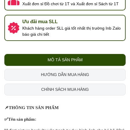
Xuất đơn sỉ Đồ chơi từ 1T và Xuất đơn sỉ Sách từ 1T
Ưu đãi mua SLL
Khách hàng order SLL giá tốt nhất thị trường Inb Zalo
báo giá chi tiết
MÔ TẢ SẢN PHẨM
HƯỚNG DẪN MUA HÀNG
CHÍNH SÁCH MUA HÀNG
📌
THÔNG TIN SẢN PHẨM
✅
Tên sản phẩm: