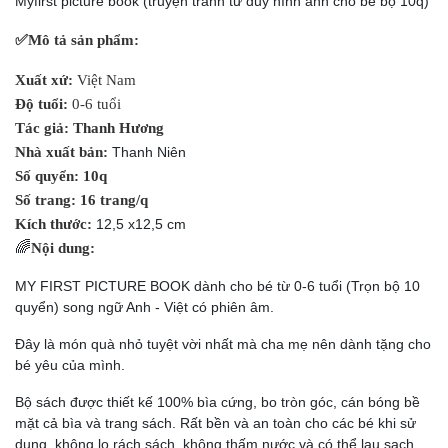
Myfirst picture book (truyện tranh tư duy hình ảnh cho bé bộ 10q)
✅
Mô tả sản phẩm:
Xuất xứ:
Việt Nam
Độ tuổi:
0-6 tuổi
Tác giả: Thanh Hương
Nhà xuất bản:
Thanh Niên
Số quyển: 10q
Số trang: 16 trang/q
Kích thước:
12,5 x12,5 cm
🌈
Nội dung:
MY FIRST PICTURE BOOK dành cho bé từ 0-6 tuổi (Trọn bộ 10
quyển) song ngữ Anh - Việt có phiên âm.
Đây là món quà nhỏ tuyệt vời nhất mà cha mẹ nên dành tặng cho
bé yêu của mình.
Bộ sách được thiết kế 100% bìa cứng, bo tròn góc, cán bóng bề
mặt cả bìa và trang sách. Rất bền và an toàn cho các bé khi sử
dụng, không lo rách sách, không thấm nước và có thể lau sạch