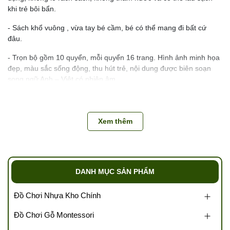
khi trẻ bôi bẩn.
- Sách khổ vuông , vừa tay bé cầm, bé có thể mang đi bất cứ
đâu.
- Trọn bộ gồm 10 quyển, mỗi quyển 16 trang. Hình ảnh minh họa
đẹp, màu sắc sống động, thu hút trẻ, nội dung được biên soạn
song ngữ Anh – Việt có phiên âm.
10 quyển gồm 14 chủ đề:
- Màu sắc và Hình khối
Xem thêm
- Đồ vật
- Phương tiện giao thông
DANH MỤC SẢN PHẨM
- Động vật nuôi
- Động vật hoang dã
Đồ Chơi Nhựa Kho Chính
- Động vật sống dưới nước
Đồ Chơi Gỗ Montessori