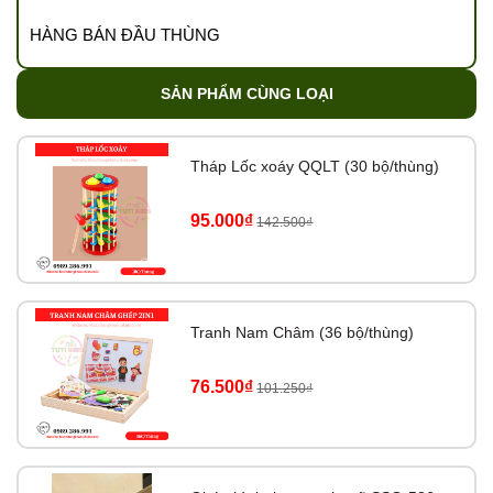
HÀNG BÁN ĐẦU THÙNG
SẢN PHẨM CÙNG LOẠI
Tháp Lốc xoáy QQLT (30 bộ/thùng)
95.000₫
142.500₫
Tranh Nam Châm (36 bộ/thùng)
76.500₫
101.250₫