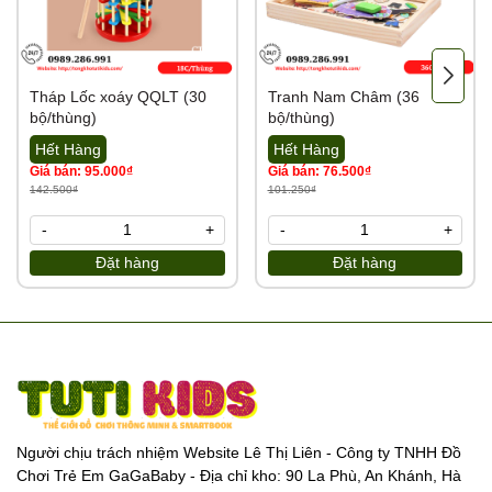
Tháp Lốc xoáy QQLT (30
Tranh Nam Châm (36
bộ/thùng)
bộ/thùng)
Hết Hàng
Hết Hàng
Giá bán: 95.000₫
Giá bán: 76.500₫
142.500₫
101.250₫
-
+
-
+
Đặt hàng
Đặt hàng
Người chịu trách nhiệm Website Lê Thị Liên - Công ty TNHH Đồ
Chơi Trẻ Em GaGaBaby - Địa chỉ kho: 90 La Phù, An Khánh, Hà