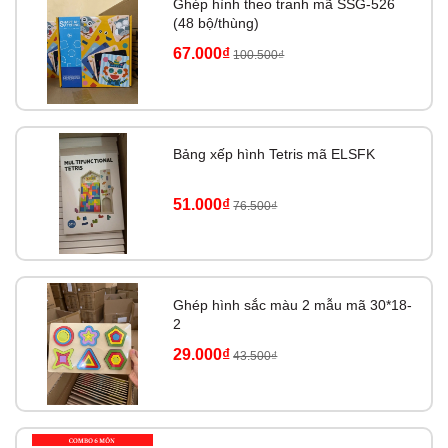
Ghép hình theo tranh mã SSG-526
(48 bộ/thùng)
67.000₫
100.500₫
Bảng xếp hình Tetris mã ELSFK
51.000₫
76.500₫
Ghép hình sắc màu 2 mẫu mã 30*18-
2
29.000₫
43.500₫