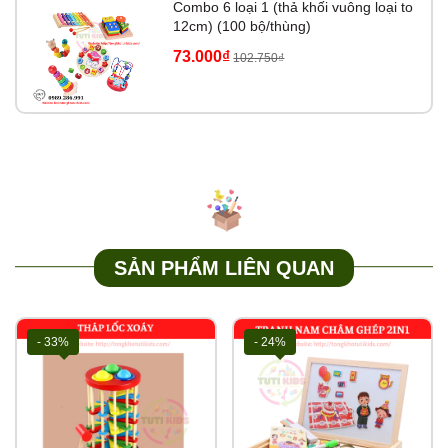
Combo 6 loại 1 (thả khối vuông loại to
12cm) (100 bộ/thùng)
73.000₫
102.750₫
SẢN PHẨM LIÊN QUAN
- 33%
- 24%